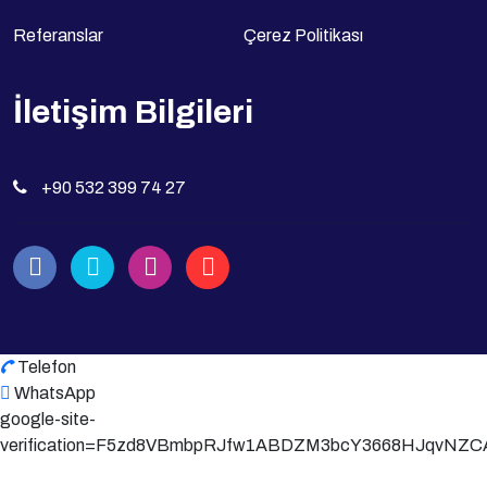
Referanslar
Çerez Politikası
İletişim Bilgileri
+90 532 399 74 27
Telefon
WhatsApp
google-site-
verification=F5zd8VBmbpRJfw1ABDZM3bcY3668HJqvNZCA